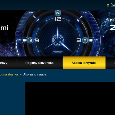
Úvo
právy
Regióny Slovenska
Ako sa to vyrába
odná stránka
>
Ako sa to vyrába