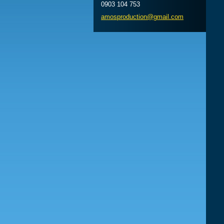
0903 104 753
amosprod
uction@g
mail.com